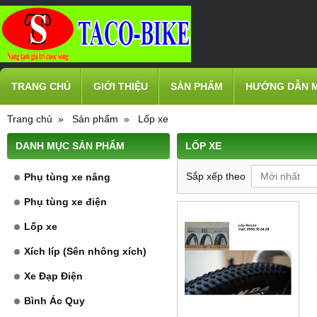
TRANG CHỦ
GIỚI THIỆU
SẢN PHẨM
HƯỚNG DẪN 
Trang chủ
Sản phẩm
Lốp xe
DANH MỤC SẢN PHẨM
LỐP XE
Sắp xếp theo
Mới nhất
Phụ tùng xe nâng
Phụ tùng xe điện
Lốp xe
Xích líp (Sên nhông xích)
Xe Đạp Điện
Bình Ác Quy