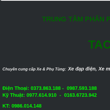
TRUNG TÂM PHÂN P
TAC
Xe đạp điện, Xe m
Chuyên cung cấp Xe & Phụ Tùng:
Điện Thoại: 0373.863.188 - 0987.593.188
Kỹ Thuật: 0977.614.910 - 0163.6723.942
KT: 0986.014.148