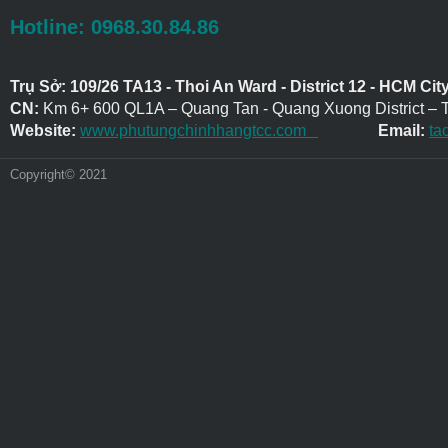
Hotline: 0968.30.84.86
Trụ Sở: 109/26 TA13 - Thoi An Ward - District 12 - HCM Cit
CN:
Km 6+ 600 QL1A – Quang Tan - Quang Xuong District – 
Website:
www.phutungchinhhangtcc.com
Email:
ta
Copyright© 2021