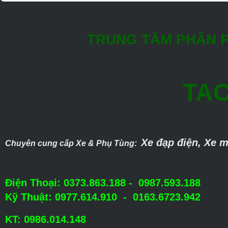
TRUNG TÂM PHÂN P
TAC
Xe đạp điện, Xe m
Chuyên cung cấp Xe & Phụ Tùng:
Điện Thoại: 0373.863.188 - 0987.593.188
Kỹ Thuật: 0977.614.910 - 0163.6723.942
KT: 0986.014.148