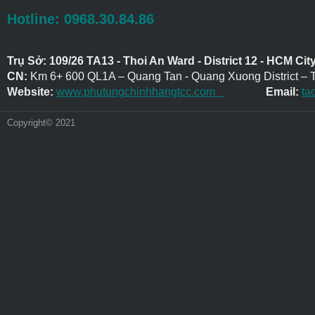
Hotline: 0968.30.84.86
Trụ Sở: 109/26 TA13 - Thoi An Ward - District 12 - HCM Cit
CN:
Km 6+ 600 QL1A – Quang Tan - Quang Xuong District – 
Website:
www.phutungchinhhangtcc.com
Email:
ta
Copyright© 2021