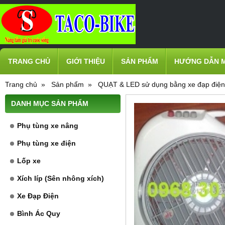
TRANG CHỦ
GIỚI THIỆU
SẢN PHẨM
HƯỚNG DẪN 
Trang chủ
Sản phẩm
QUẠT & LED sử dụng bằng xe đạp điện
DANH MỤC SẢN PHẨM
Phụ tùng xe nâng
Phụ tùng xe điện
Lốp xe
Xích líp (Sên nhông xích)
Xe Đạp Điện
Bình Ác Quy