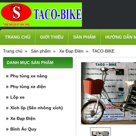
TRANG CHỦ
GIỚI THIỆU
SẢN PHẨM
HƯỚNG DẪN 
Trang chủ
Sản phẩm
Xe Đạp Điện
TACO-BIKE
DANH MỤC SẢN PHẨM
Phụ tùng xe nâng
Phụ tùng xe điện
Lốp xe
Xích líp (Sên nhông xích)
Xe Đạp Điện
Bình Ác Quy