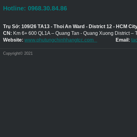
Hotline: 0968.30.84.86
Trụ Sở: 109/26 TA13 - Thoi An Ward - District 12 - HCM Cit
CN:
Km 6+ 600 QL1A – Quang Tan - Quang Xuong District – 
Website:
www.phutungchinhhangtcc.com
Email:
ta
Copyright© 2021