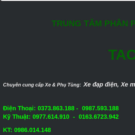
TRUNG TÂM PHÂN P
TAC
Xe đạp điện, Xe m
Chuyên cung cấp Xe & Phụ Tùng:
Điện Thoại: 0373.863.188 - 0987.593.188
Kỹ Thuật: 0977.614.910 - 0163.6723.942
KT: 0986.014.148