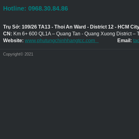
Hotline: 0968.30.84.86
Trụ Sở: 109/26 TA13 - Thoi An Ward - District 12 - HCM Cit
CN:
Km 6+ 600 QL1A – Quang Tan - Quang Xuong District – 
Website:
www.phutungchinhhangtcc.com
Email:
ta
Copyright© 2021