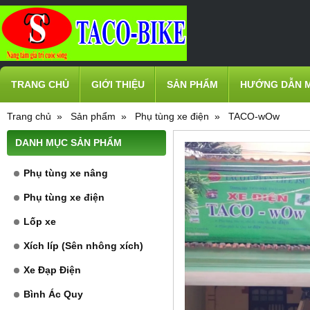
TRANG CHỦ
GIỚI THIỆU
SẢN PHẨM
HƯỚNG DẪN 
Trang chủ
Sản phẩm
Phụ tùng xe điện
TACO-wOw
DANH MỤC SẢN PHẨM
Phụ tùng xe nâng
Phụ tùng xe điện
Lốp xe
Xích líp (Sên nhông xích)
Xe Đạp Điện
Bình Ác Quy